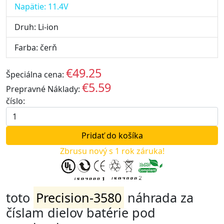
Napätie: 11.4V
Druh: Li-ion
Farba: čerň
€49.25
Špeciálna cena:
EUR
€5.59
Prepravné Náklady:
EUR
číslo:
Zbrusu nový s 1 rok záruka!
toto
Precision-3580
náhrada za
číslam dielov batérie pod