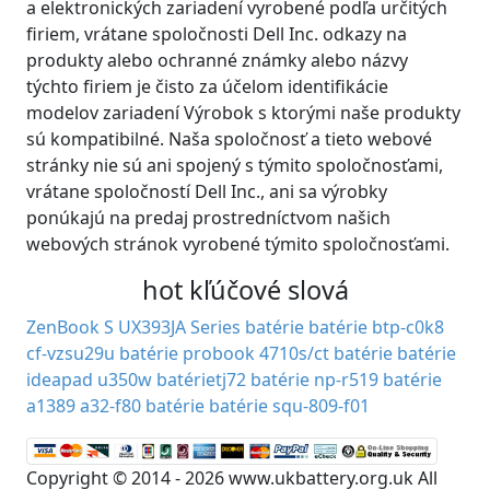
a elektronických zariadení vyrobené podľa určitých
firiem, vrátane spoločnosti Dell Inc. odkazy na
produkty alebo ochranné známky alebo názvy
týchto firiem je čisto za účelom identifikácie
modelov zariadení Výrobok s ktorými naše produkty
sú kompatibilné. Naša spoločnosť a tieto webové
stránky nie sú ani spojený s týmito spoločnosťami,
vrátane spoločností Dell Inc., ani sa výrobky
ponúkajú na predaj prostredníctvom našich
webových stránok vyrobené týmito spoločnosťami.
hot kľúčové slová
ZenBook S UX393JA Series batérie
batérie btp-c0k8
cf-vzsu29u batérie
probook 4710s/ct batérie
batérie
ideapad u350w
batérietj72
batérie np-r519
batérie
a1389
a32-f80 batérie
batérie squ-809-f01
Copyright © 2014 - 2026 www.ukbattery.org.uk All