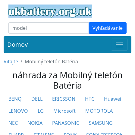
Vyhľadávanie
Domov
Vitajte
Mobilný telefón Batéria
náhrada za Mobilný telefón
Batéria
BENQ
DELL
ERICSSON
HTC
Huawei
LENOVO
LG
Microsoft
MOTOROLA
NEC
NOKIA
PANASONIC
SAMSUNG