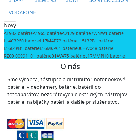
SHARP
SIEMENS
SONY
SONY ERICSSON
VODAFONE
Nový
A1932 batérie
A1965 batérie
A2179 batérie
7WNW1 batérie
L14C3P60 batérie
L17M4P72 batérie
L15L3PB1 batérie
L16L4PB1 batérie
L16M6PC1 batérie
00HW048 batérie
RZ09 00991101 batérie
01AV475 batérie
L17MMPH0 batérie
O nás
Sme výrobca, zástupca a distribútor notebookové
batérie, videokamery batérie, batérií do
fotoaparátov, bezdrôtových elektrických nástrojov
batérie, nabíjačky batérií a ďalšie príslušenstvo.