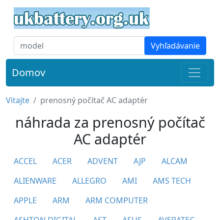
Vyhľadávanie
Domov
Vitajte
prenosný počítač AC adaptér
náhrada za prenosný počítač
AC adaptér
ACCEL
ACER
ADVENT
AJP
ALCAM
ALIENWARE
ALLEGRO
AMI
AMS TECH
APPLE
ARM
ARM COMPUTER