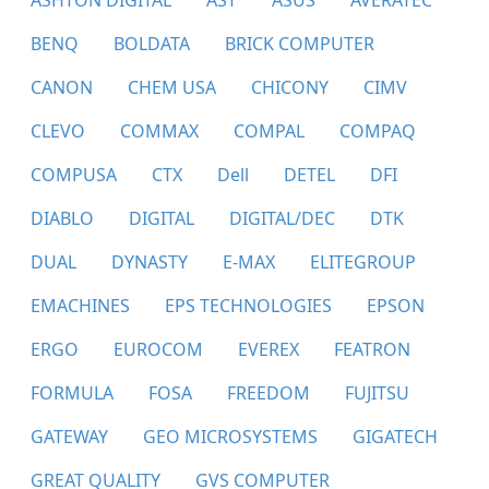
ASHTON DIGITAL
AST
ASUS
AVERATEC
BENQ
BOLDATA
BRICK COMPUTER
CANON
CHEM USA
CHICONY
CIMV
CLEVO
COMMAX
COMPAL
COMPAQ
COMPUSA
CTX
Dell
DETEL
DFI
DIABLO
DIGITAL
DIGITAL/DEC
DTK
DUAL
DYNASTY
E-MAX
ELITEGROUP
EMACHINES
EPS TECHNOLOGIES
EPSON
ERGO
EUROCOM
EVEREX
FEATRON
FORMULA
FOSA
FREEDOM
FUJITSU
GATEWAY
GEO MICROSYSTEMS
GIGATECH
GREAT QUALITY
GVS COMPUTER