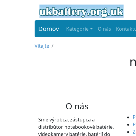
Domov
Kategórie
O nás
Kontaktu
Vitajte
n
O nás
P
Sme výrobca, zástupca a
P
distribútor notebookové batérie,
Z
videokamery batérie, batérií do