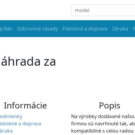
j Nás
Súkromné zásady
Platobné a doprava
Záruka
áhrada za
Informácie
Popis
odmienky
Na výrobky dodávané našo
latobné a doprava
firmou sú navrhnuté tak, ab
áruka
kompatibilné s celou radou