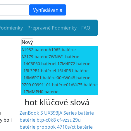
Vyhľadávanie
Podmienky
Prepravné Podmienky
FAQ
Nový
A1932 batérie
A1965 batérie
A2179 batérie
7WNW1 batérie
L14C3P60 batérie
L17M4P72 batérie
L15L3PB1 batérie
L16L4PB1 batérie
L16M6PC1 batérie
00HW048 batérie
RZ09 00991101 batérie
01AV475 batérie
L17MMPH0 batérie
hot kľúčové slová
u
ZenBook S UX393JA Series batérie
y boli
batérie btp-c0k8
cf-vzsu29u
batérie
probook 4710s/ct batérie