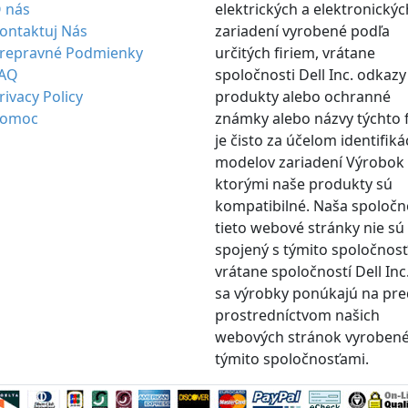
 nás
elektrických a elektronickýc
ontaktuj Nás
zariadení vyrobené podľa
repravné Podmienky
určitých firiem, vrátane
AQ
spoločnosti Dell Inc. odkazy
rivacy Policy
produkty alebo ochranné
omoc
známky alebo názvy týchto 
je čisto za účelom identifiká
modelov zariadení Výrobok 
ktorými naše produkty sú
kompatibilné. Naša spoločn
tieto webové stránky nie sú
spojený s týmito spoločnos
vrátane spoločností Dell Inc.
sa výrobky ponúkajú na pre
prostredníctvom našich
webových stránok vyroben
týmito spoločnosťami.