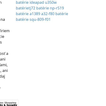
h
batérie ideapad u350w
batérietj72
batérie np-r519
batérie a1389
a32-f80 batérie
 na
batérie squ-809-f01
firiem
cie
s
osť a
 ani
ťami,
, ani
daj
é