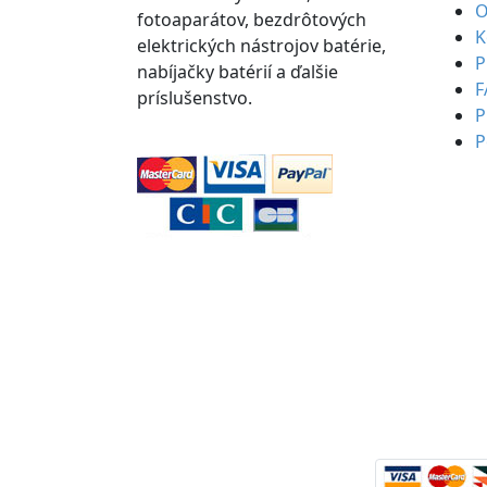
O
fotoaparátov, bezdrôtových
K
elektrických nástrojov batérie,
P
nabíjačky batérií a ďalšie
F
príslušenstvo.
P
P