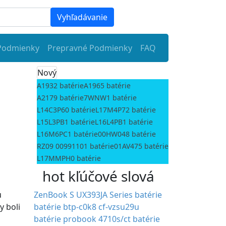
Vyhľadávanie
Podmienky
Prepravné Podmienky
FAQ
Nový
A1932 batérie
A1965 batérie
A2179 batérie
7WNW1 batérie
L14C3P60 batérie
L17M4P72 batérie
L15L3PB1 batérie
L16L4PB1 batérie
L16M6PC1 batérie
00HW048 batérie
RZ09 00991101 batérie
01AV475 batérie
L17MMPH0 batérie
hot kľúčové slová
u
ZenBook S UX393JA Series batérie
y boli
batérie btp-c0k8
cf-vzsu29u
batérie
probook 4710s/ct batérie