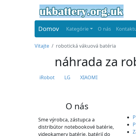
Domov
Kategórie
O nás
Kontaktu
Vitajte
robotická vákuová batéria
náhrada za ro
iRobot
LG
XIAOMI
O nás
P
Sme výrobca, zástupca a
P
distribútor notebookové batérie,
Z
videokamery batérie, batérií do