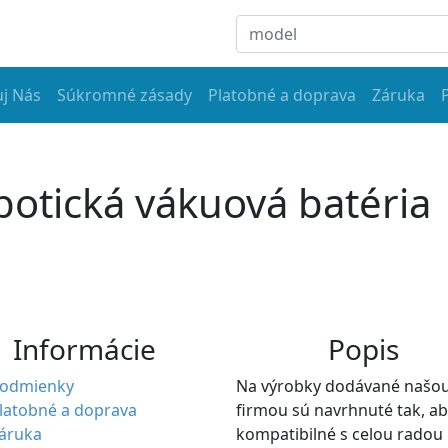
j Nás
Súkromné zásady
Platobné a doprava
Záruka
botická vákuová batéria
Informácie
Popis
odmienky
Na výrobky dodávané našo
latobné a doprava
firmou sú navrhnuté tak, ab
áruka
kompatibilné s celou radou