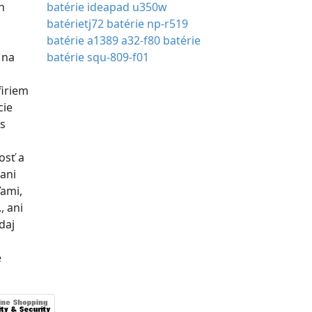
h
batérie ideapad u350w
batérietj72
batérie np-r519
batérie a1389
a32-f80 batérie
 na
batérie squ-809-f01
firiem
cie
s
osť a
 ani
ťami,
, ani
daj
é