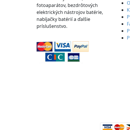
O
fotoaparátov, bezdrôtových
K
elektrických nástrojov batérie,
P
nabíjačky batérií a ďalšie
F
príslušenstvo.
P
P