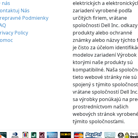
 nás
elektrických a elektronickýc
ontaktuj Nás
zariadení vyrobené podľa
repravné Podmienky
určitých firiem, vrátane
AQ
spoločnosti Dell Inc. odkazy
rivacy Policy
produkty alebo ochranné
omoc
známky alebo názvy týchto 
je čisto za účelom identifiká
modelov zariadení Výrobok 
ktorými naše produkty sú
kompatibilné. Naša spoločn
tieto webové stránky nie sú
spojený s týmito spoločnos
vrátane spoločností Dell Inc.
sa výrobky ponúkajú na pre
prostredníctvom našich
webových stránok vyroben
týmito spoločnosťami.