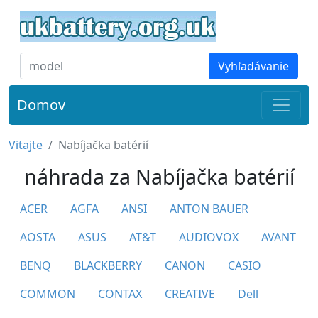
Vyhľadávanie
Domov
Vitajte
Nabíjačka batérií
náhrada za Nabíjačka batérií
ACER
AGFA
ANSI
ANTON BAUER
AOSTA
ASUS
AT&T
AUDIOVOX
AVANT
BENQ
BLACKBERRY
CANON
CASIO
COMMON
CONTAX
CREATIVE
Dell