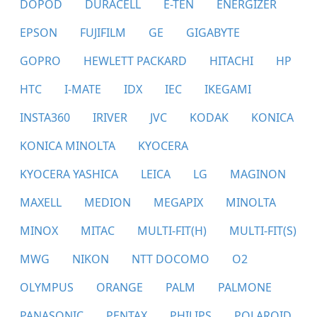
DOPOD
DURACELL
E-TEN
ENERGIZER
EPSON
FUJIFILM
GE
GIGABYTE
GOPRO
HEWLETT PACKARD
HITACHI
HP
HTC
I-MATE
IDX
IEC
IKEGAMI
INSTA360
IRIVER
JVC
KODAK
KONICA
KONICA MINOLTA
KYOCERA
KYOCERA YASHICA
LEICA
LG
MAGINON
MAXELL
MEDION
MEGAPIX
MINOLTA
MINOX
MITAC
MULTI-FIT(H)
MULTI-FIT(S)
MWG
NIKON
NTT DOCOMO
O2
OLYMPUS
ORANGE
PALM
PALMONE
PANASONIC
PENTAX
PHILIPS
POLAROID