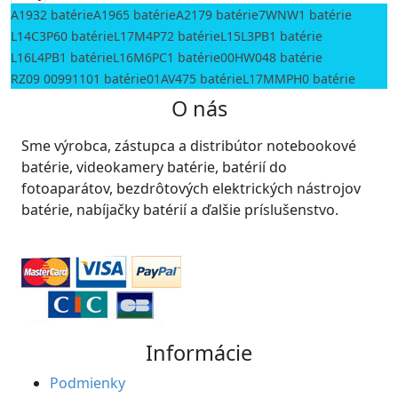
A1932 batérie
A1965 batérie
A2179 batérie
7WNW1 batérie
L14C3P60 batérie
L17M4P72 batérie
L15L3PB1 batérie
L16L4PB1 batérie
L16M6PC1 batérie
00HW048 batérie
RZ09 00991101 batérie
01AV475 batérie
L17MMPH0 batérie
O nás
Sme výrobca, zástupca a distribútor notebookové
batérie, videokamery batérie, batérií do
fotoaparátov, bezdrôtových elektrických nástrojov
batérie, nabíjačky batérií a ďalšie príslušenstvo.
Informácie
Podmienky