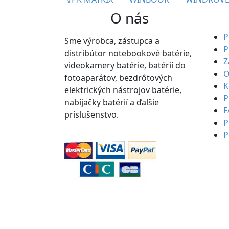
O nás
P
Sme výrobca, zástupca a
P
distribútor notebookové batérie,
Z
videokamery batérie, batérií do
O
fotoaparátov, bezdrôtových
K
elektrických nástrojov batérie,
P
nabíjačky batérií a ďalšie
F
príslušenstvo.
P
P