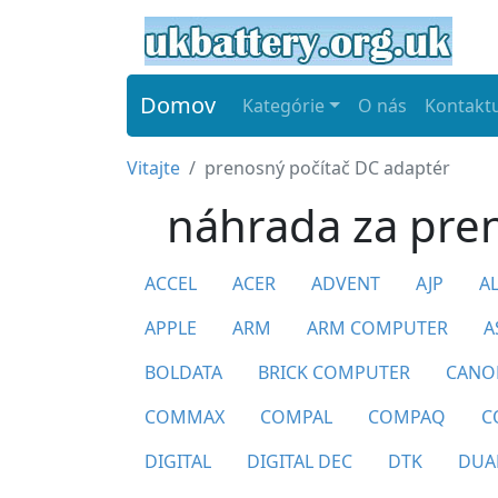
Domov
Kategórie
O nás
Kontaktu
Vitajte
prenosný počítač DC adaptér
náhrada za pre
ACCEL
ACER
ADVENT
AJP
A
APPLE
ARM
ARM COMPUTER
A
BOLDATA
BRICK COMPUTER
CANO
COMMAX
COMPAL
COMPAQ
C
DIGITAL
DIGITAL DEC
DTK
DUA