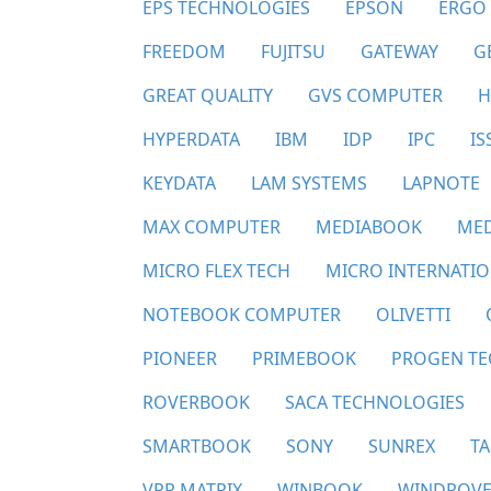
EPS TECHNOLOGIES
EPSON
ERGO
FREEDOM
FUJITSU
GATEWAY
G
GREAT QUALITY
GVS COMPUTER
H
HYPERDATA
IBM
IDP
IPC
I
KEYDATA
LAM SYSTEMS
LAPNOTE
MAX COMPUTER
MEDIABOOK
ME
MICRO FLEX TECH
MICRO INTERNATI
NOTEBOOK COMPUTER
OLIVETTI
PIONEER
PRIMEBOOK
PROGEN TE
ROVERBOOK
SACA TECHNOLOGIES
SMARTBOOK
SONY
SUNREX
T
VPR MATRIX
WINBOOK
WINDROV