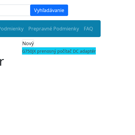
Vyhľadávanie
Podmienky
Prepravné Podmienky
FAQ
Nový
G750JX prenosný počítač DC adaptér
r