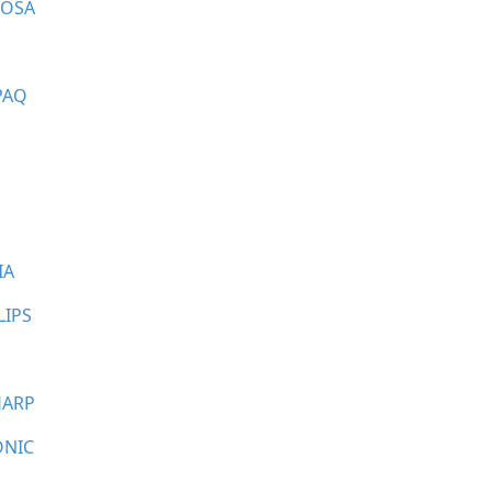
FOSA
PAQ
IA
LIPS
HARP
ONIC