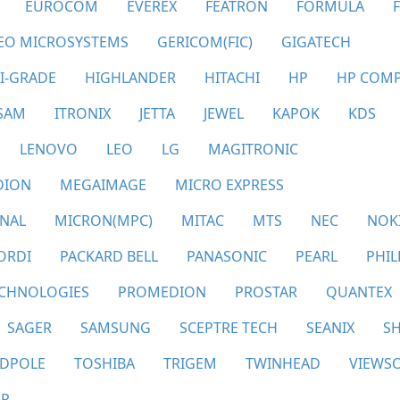
EUROCOM
EVEREX
FEATRON
FORMULA
EO MICROSYSTEMS
GERICOM(FIC)
GIGATECH
I-GRADE
HIGHLANDER
HITACHI
HP
HP COM
SSAM
ITRONIX
JETTA
JEWEL
KAPOK
KDS
LENOVO
LEO
LG
MAGITRONIC
DION
MEGAIMAGE
MICRO EXPRESS
ONAL
MICRON(MPC)
MITAC
MTS
NEC
NOK
ORDI
PACKARD BELL
PANASONIC
PEARL
PHIL
CHNOLOGIES
PROMEDION
PROSTAR
QUANTEX
SAGER
SAMSUNG
SCEPTRE TECH
SEANIX
S
ADPOLE
TOSHIBA
TRIGEM
TWINHEAD
VIEWS
ER