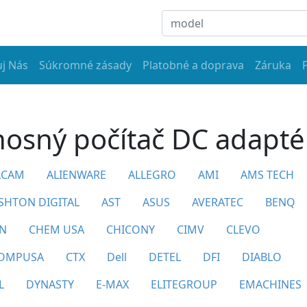
j Nás
Súkromné zásady
Platobné a doprava
Záruka
nosný počítač DC adapté
LCAM
ALIENWARE
ALLEGRO
AMI
AMS TECH
SHTON DIGITAL
AST
ASUS
AVERATEC
BENQ
N
CHEM USA
CHICONY
CIMV
CLEVO
OMPUSA
CTX
Dell
DETEL
DFI
DIABLO
L
DYNASTY
E-MAX
ELITEGROUP
EMACHINES