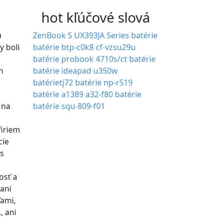
hot kľúčové slová
u
ZenBook S UX393JA Series batérie
y boli
batérie btp-c0k8
cf-vzsu29u
batérie
probook 4710s/ct batérie
h
batérie ideapad u350w
batérietj72
batérie np-r519
batérie a1389
a32-f80 batérie
 na
batérie squ-809-f01
firiem
cie
s
osť a
 ani
ťami,
, ani