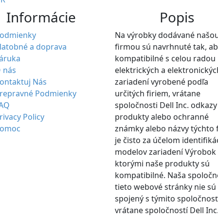
Informácie
Popis
odmienky
Na výrobky dodávané našo
latobné a doprava
firmou sú navrhnuté tak, ab
áruka
kompatibilné s celou radou
 nás
elektrických a elektronickýc
ontaktuj Nás
zariadení vyrobené podľa
repravné Podmienky
určitých firiem, vrátane
AQ
spoločnosti Dell Inc. odkazy
rivacy Policy
produkty alebo ochranné
omoc
známky alebo názvy týchto 
je čisto za účelom identifiká
modelov zariadení Výrobok 
ktorými naše produkty sú
kompatibilné. Naša spoločn
tieto webové stránky nie sú
spojený s týmito spoločnos
vrátane spoločností Dell Inc.