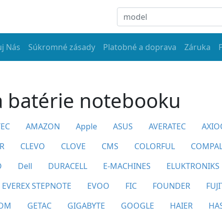
j Nás
Súkromné zásady
Platobné a doprava
Záruka
a batérie notebooku
EC
AMAZON
Apple
ASUS
AVERATEC
AXIO
R
CLEVO
CLOVE
CMS
COLORFUL
COMPA
O
Dell
DURACELL
E-MACHINES
ELUKTRONIKS
EVEREX STEPNOTE
EVOO
FIC
FOUNDER
FUJ
COM
GETAC
GIGABYTE
GOOGLE
HAIER
HA