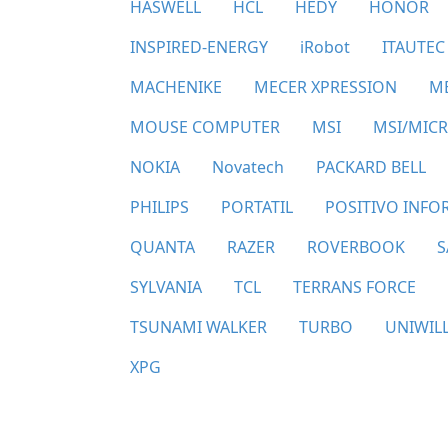
HASWELL
HCL
HEDY
HONOR
INSPIRED-ENERGY
iRobot
ITAUTEC
MACHENIKE
MECER XPRESSION
M
MOUSE COMPUTER
MSI
MSI/MICR
NOKIA
Novatech
PACKARD BELL
PHILIPS
PORTATIL
POSITIVO INFOR
QUANTA
RAZER
ROVERBOOK
S
SYLVANIA
TCL
TERRANS FORCE
TSUNAMI WALKER
TURBO
UNIWIL
XPG