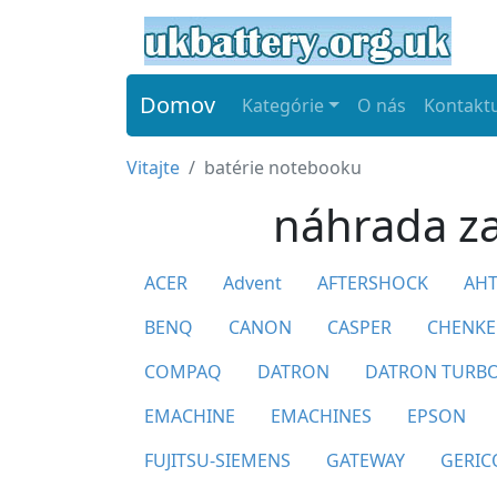
Domov
Kategórie
O nás
Kontaktu
Vitajte
batérie notebooku
náhrada z
ACER
Advent
AFTERSHOCK
AHT
BENQ
CANON
CASPER
CHENKE
COMPAQ
DATRON
DATRON TURB
EMACHINE
EMACHINES
EPSON
FUJITSU-SIEMENS
GATEWAY
GERI