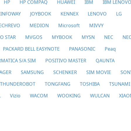
HP
HP COMPAQ
HUAWEI
IBM
IBM LENOV
 INFOWAY
JOYBOOK
KENNEX
LENOVO
LG
ECHREVO
MEDION
Microsoft
MIVVY
O STAR
MVGOS
MYBOOK
MYSN
NEC
NE
PACKARD BELL EASYNOTE
PANASONIC
Peaq
MATICA S/A SIM
POSITIVO MASTER
QAUNTA
AGER
SAMSUNG
SCHENKER
SIM MOVIE
SON
THUNDEROBOT
TONGFANG
TOSHIBA
TSUNAMI
L
Vizio
WACOM
WOOKING
WULCAN
XIAO