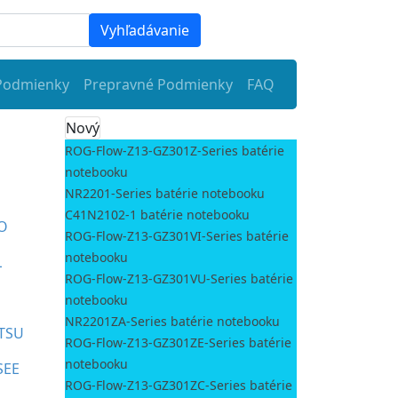
Vyhľadávanie
Podmienky
Prepravné Podmienky
FAQ
Nový
ROG-Flow-Z13-GZ301Z-Series batérie
notebooku
NR2201-Series batérie notebooku
C41N2102-1 batérie notebooku
O
ROG-Flow-Z13-GZ301VI-Series batérie
notebooku
L
ROG-Flow-Z13-GZ301VU-Series batérie
notebooku
NR2201ZA-Series batérie notebooku
ITSU
ROG-Flow-Z13-GZ301ZE-Series batérie
notebooku
SEE
ROG-Flow-Z13-GZ301ZC-Series batérie