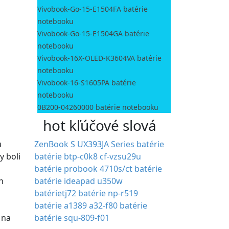
Vivobook-Go-15-E1504FA batérie
notebooku
Vivobook-Go-15-E1504GA batérie
notebooku
Vivobook-16X-OLED-K3604VA batérie
notebooku
Vivobook-16-S1605PA batérie
notebooku
0B200-04260000 batérie notebooku
hot kľúčové slová
u
ZenBook S UX393JA Series batérie
y boli
batérie btp-c0k8
cf-vzsu29u
batérie
probook 4710s/ct batérie
h
batérie ideapad u350w
batérietj72
batérie np-r519
batérie a1389
a32-f80 batérie
 na
batérie squ-809-f01