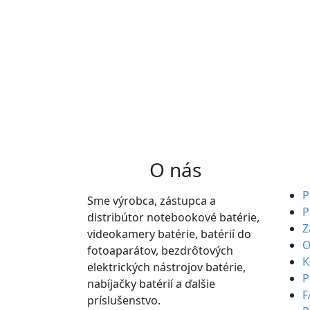
O nás
P
Sme výrobca, zástupca a
P
distribútor notebookové batérie,
Z
videokamery batérie, batérií do
O
fotoaparátov, bezdrôtových
K
elektrických nástrojov batérie,
P
nabíjačky batérií a ďalšie
F
príslušenstvo.