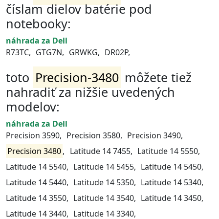
číslam dielov batérie pod
notebooky:
náhrada za Dell
R73TC,
GTG7N,
GRWKG,
DR02P,
toto
Precision-3480
môžete tiež
nahradiť za nižšie uvedených
modelov:
náhrada za Dell
Precision 3590,
Precision 3580,
Precision 3490,
Precision 3480
,
Latitude 14 7455,
Latitude 14 5550,
Latitude 14 5540,
Latitude 14 5455,
Latitude 14 5450,
Latitude 14 5440,
Latitude 14 5350,
Latitude 14 5340,
Latitude 14 3550,
Latitude 14 3540,
Latitude 14 3450,
Latitude 14 3440,
Latitude 14 3340,