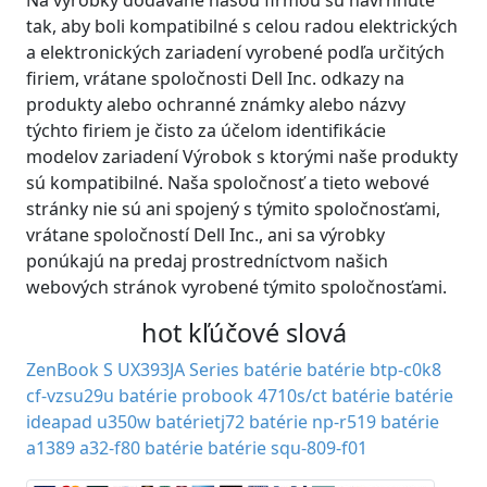
Na výrobky dodávané našou firmou sú navrhnuté
tak, aby boli kompatibilné s celou radou elektrických
a elektronických zariadení vyrobené podľa určitých
firiem, vrátane spoločnosti Dell Inc. odkazy na
produkty alebo ochranné známky alebo názvy
týchto firiem je čisto za účelom identifikácie
modelov zariadení Výrobok s ktorými naše produkty
sú kompatibilné. Naša spoločnosť a tieto webové
stránky nie sú ani spojený s týmito spoločnosťami,
vrátane spoločností Dell Inc., ani sa výrobky
ponúkajú na predaj prostredníctvom našich
webových stránok vyrobené týmito spoločnosťami.
hot kľúčové slová
ZenBook S UX393JA Series batérie
batérie btp-c0k8
cf-vzsu29u batérie
probook 4710s/ct batérie
batérie
ideapad u350w
batérietj72
batérie np-r519
batérie
a1389
a32-f80 batérie
batérie squ-809-f01