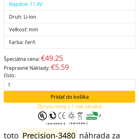
Napätie: 11.4V
Druh: Li-ion
Veľkosť: mm
Farba: čerň
€49.25
Špeciálna cena:
EUR
€5.59
Prepravné Náklady:
EUR
číslo:
Zbrusu nový s 1 rok záruka!
toto
Precision-3480
náhrada za