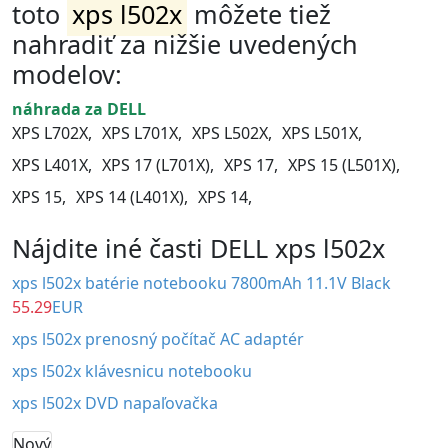
toto
xps l502x
môžete tiež
nahradiť za nižšie uvedených
modelov:
náhrada za DELL
XPS L702X,
XPS L701X,
XPS L502X,
XPS L501X,
XPS L401X,
XPS 17 (L701X),
XPS 17,
XPS 15 (L501X),
XPS 15,
XPS 14 (L401X),
XPS 14,
Nájdite iné časti DELL xps l502x
xps l502x batérie notebooku 7800mAh 11.1V Black
55.29
EUR
xps l502x prenosný počítač AC adaptér
xps l502x klávesnicu notebooku
xps l502x DVD napaľovačka
Nový