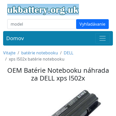
Vyhľadávanie
Domov
Vitajte
batérie notebooku
DELL
xps l502x batérie notebooku
OEM Batérie Notebooku náhrada
za DELL xps l502x