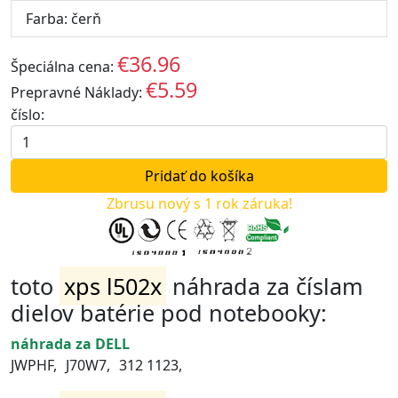
Farba: čerň
€36.96
Špeciálna cena:
EUR
€5.59
Prepravné Náklady:
EUR
číslo:
Zbrusu nový s 1 rok záruka!
toto
xps l502x
náhrada za číslam
dielov batérie pod notebooky:
náhrada za DELL
JWPHF,
J70W7,
312 1123,