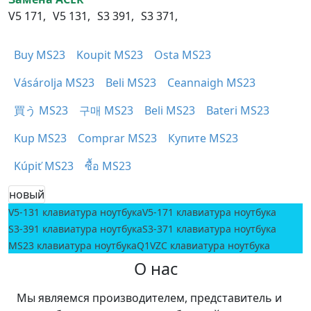
V5 171,
V5 131,
S3 391,
S3 371,
Buy MS23
Koupit MS23
Osta MS23
Vásárolja MS23
Beli MS23
Ceannaigh MS23
買う MS23
구매 MS23
Beli MS23
Bateri MS23
Kup MS23
Comprar MS23
Купите MS23
Kúpiť MS23
ซื้อ MS23
новый
V5-131 клавиатура ноутбука
V5-171 клавиатура ноутбука
S3-391 клавиатура ноутбука
S3-371 клавиатура ноутбука
MS23 клавиатура ноутбука
Q1VZC клавиатура ноутбука
О нас
Мы являемся производителем, представитель и