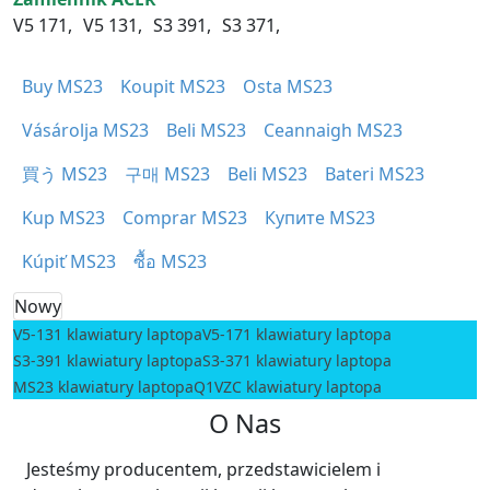
V5 171,
V5 131,
S3 391,
S3 371,
Buy MS23
Koupit MS23
Osta MS23
Vásárolja MS23
Beli MS23
Ceannaigh MS23
買う MS23
구매 MS23
Beli MS23
Bateri MS23
Kup MS23
Comprar MS23
Купите MS23
Kúpiť MS23
ซื้อ MS23
Nowy
V5-131 klawiatury laptopa
V5-171 klawiatury laptopa
S3-391 klawiatury laptopa
S3-371 klawiatury laptopa
MS23 klawiatury laptopa
Q1VZC klawiatury laptopa
O Nas
Jesteśmy producentem, przedstawicielem i