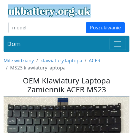
Poszukiwanie
Dom
Mile widziany
klawiatury laptopa
ACER
MS23 klawiatury laptopa
OEM Klawiatury Laptopa
Zamiennik ACER MS23