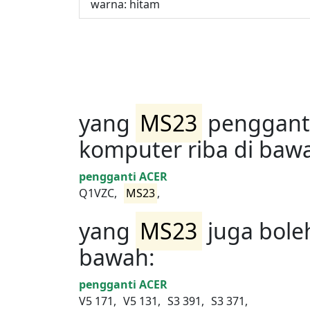
warna: hitam
yang
MS23
pengganti
komputer riba di baw
pengganti ACER
Q1VZC,
MS23
,
yang
MS23
juga bole
bawah:
pengganti ACER
V5 171,
V5 131,
S3 391,
S3 371,