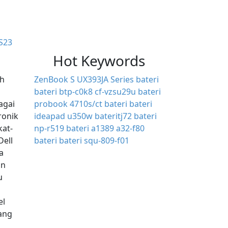
MS23
Hot Keywords
eh
ZenBook S UX393JA Series bateri
bateri btp-c0k8
cf-vzsu29u bateri
agai
probook 4710s/ct bateri
bateri
ronik
ideapad u350w
bateritj72
bateri
kat-
np-r519
bateri a1389
a32-f80
Dell
bateri
bateri squ-809-f01
a
an
u
el
ang