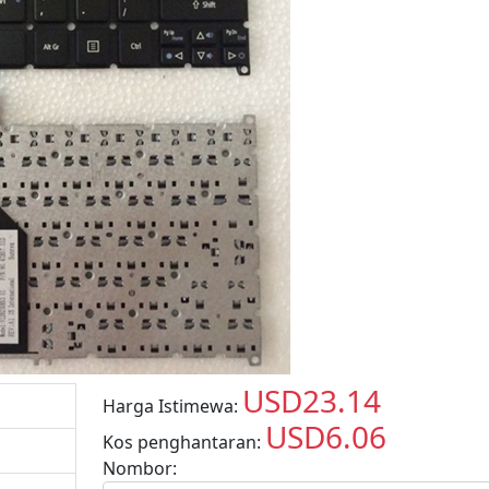
USD23.14
Harga Istimewa:
USD
USD6.06
Kos penghantaran:
USD
Nombor: