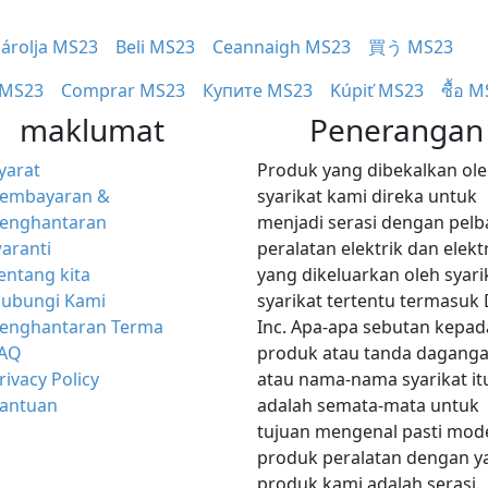
árolja MS23
Beli MS23
Ceannaigh MS23
買う MS23
 MS23
Comprar MS23
Купите MS23
Kúpiť MS23
ซื้อ 
maklumat
Penerangan
yarat
Produk yang dibekalkan ol
embayaran &
syarikat kami direka untuk
enghantaran
menjadi serasi dengan pelb
aranti
peralatan elektrik dan elekt
entang kita
yang dikeluarkan oleh syari
ubungi Kami
syarikat tertentu termasuk 
enghantaran Terma
Inc. Apa-apa sebutan kepad
AQ
produk atau tanda dagang
rivacy Policy
atau nama-nama syarikat it
antuan
adalah semata-mata untuk
tujuan mengenal pasti mod
produk peralatan dengan y
produk kami adalah serasi.