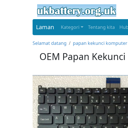
Laman
Kategori
Tentang kita
Hub
Selamat datang
papan kekunci komputer 
OEM Papan Kekunci 