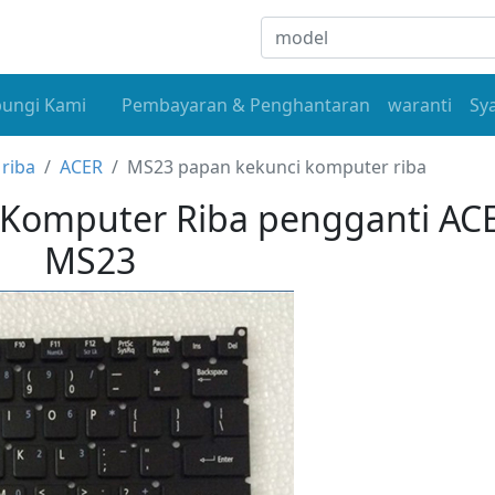
ungi Kami
Pembayaran & Penghantaran
waranti
Sy
riba
ACER
MS23 papan kekunci komputer riba
Komputer Riba pengganti AC
MS23