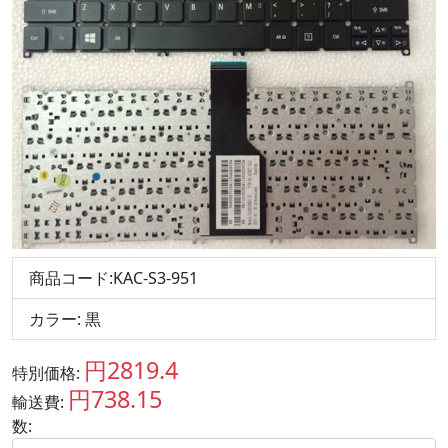
商品コード:KAC-S3-951
カラー: 黒
円2819.4
特別価格:
JPY
円738.15
輸送費:
JPY
数: