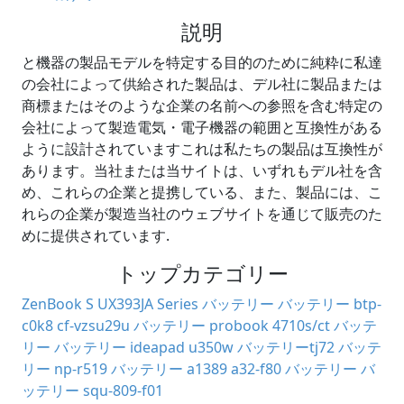
説明
と機器の製品モデルを特定する目的のために純粋に私達
の会社によって供給された製品は、デル社に製品または
商標またはそのような企業の名前への参照を含む特定の
会社によって製造電気・電子機器の範囲と互換性がある
ように設計されていますこれは私たちの製品は互換性が
あります。当社または当サイトは、いずれもデル社を含
め、これらの企業と提携している、また、製品には、こ
れらの企業が製造当社のウェブサイトを通じて販売のた
めに提供されています.
トップカテゴリー
ZenBook S UX393JA Series バッテリー
バッテリー btp-
c0k8
cf-vzsu29u バッテリー
probook 4710s/ct バッテ
リー
バッテリー ideapad u350w
バッテリーtj72
バッテ
リー np-r519
バッテリー a1389
a32-f80 バッテリー
バ
ッテリー squ-809-f01