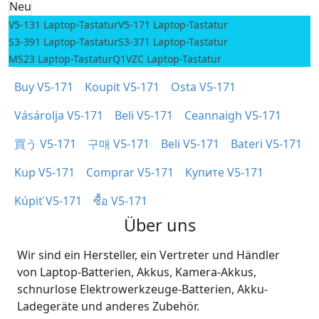
Neu
V5-131 Laptop-Tastatur
V5-171 Laptop-Tastatur
S3-391 Laptop-Tastatur
S3-371 Laptop-Tastatur
MS23 Laptop-Tastatur
Q1VZC Laptop-Tastatur
Buy V5-171
Koupit V5-171
Osta V5-171
Vásárolja V5-171
Beli V5-171
Ceannaigh V5-171
買う V5-171
구매 V5-171
Beli V5-171
Bateri V5-171
Kup V5-171
Comprar V5-171
Купите V5-171
Kúpiť V5-171
ซื้อ V5-171
Über uns
Wir sind ein Hersteller, ein Vertreter und Händler
von Laptop-Batterien, Akkus, Kamera-Akkus,
schnurlose Elektrowerkzeuge-Batterien, Akku-
Ladegeräte und anderes Zubehör.