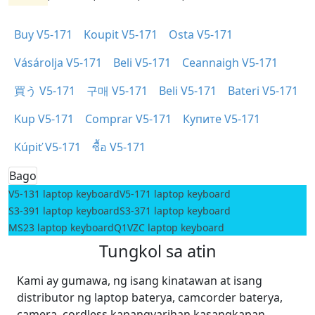
Buy V5-171
Koupit V5-171
Osta V5-171
Vásárolja V5-171
Beli V5-171
Ceannaigh V5-171
買う V5-171
구매 V5-171
Beli V5-171
Bateri V5-171
Kup V5-171
Comprar V5-171
Купите V5-171
Kúpiť V5-171
ซื้อ V5-171
Bago
V5-131 laptop keyboard
V5-171 laptop keyboard
S3-391 laptop keyboard
S3-371 laptop keyboard
MS23 laptop keyboard
Q1VZC laptop keyboard
Tungkol sa atin
Kami ay gumawa, ng isang kinatawan at isang
distributor ng laptop baterya, camcorder baterya,
camera, cordless kapangyarihan kasangkapan