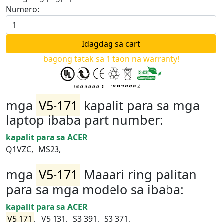
Numero:
bagong tatak sa 1 taon na warranty!
mga
V5-171
kapalit para sa mga
laptop ibaba part number:
kapalit para sa ACER
Q1VZC,
MS23,
mga
V5-171
Maaari ring palitan
para sa mga modelo sa ibaba:
kapalit para sa ACER
V5 171
,
V5 131,
S3 391,
S3 371,