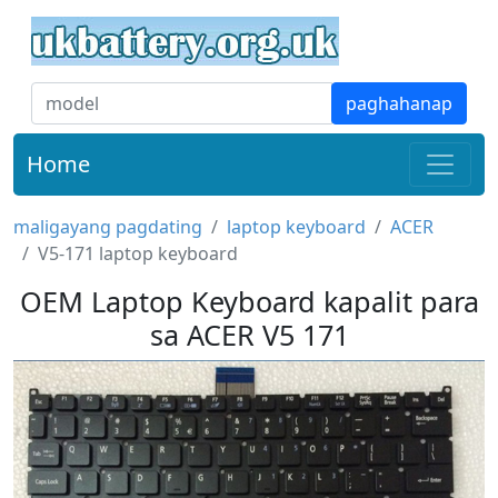
paghahanap
Home
maligayang pagdating
laptop keyboard
ACER
V5-171 laptop keyboard
OEM Laptop Keyboard kapalit para
sa ACER V5 171