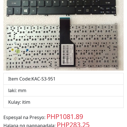
Item Code:KAC-S3-951
laki: mm
Kulay: itim
PHP1081.89
Espesyal na Presyo:
PHP
PHP283.25
Halaga ng pagpapadala:
PHP