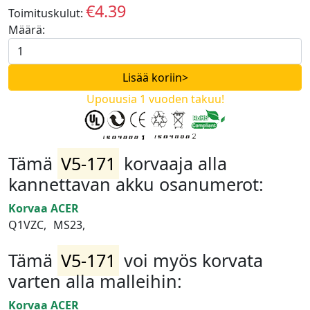
€4.39
Toimituskulut:
EUR
Määrä:
Upouusia 1 vuoden takuu!
Tämä
V5-171
korvaaja alla
kannettavan akku osanumerot:
Korvaa ACER
Q1VZC,
MS23,
Tämä
V5-171
voi myös korvata
varten alla malleihin:
Korvaa ACER