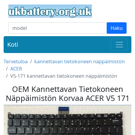
Haku
Koti
Tervetuloa
kannettavan tietokoneen näppäimistön
ACER
V5-171 kannettavan tietokoneen näppäimistön
OEM Kannettavan Tietokoneen
Näppäimistön Korvaa ACER V5 171