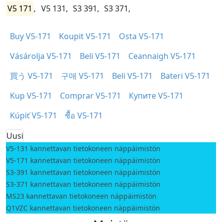
V5 171
,
V5 131,
S3 391,
S3 371,
Buy V5-171
Koupit V5-171
Osta V5-171
Vásárolja V5-171
Beli V5-171
Ceannaigh V5-171
買う V5-171
구매 V5-171
Beli V5-171
Bateri V5-171
Kup V5-171
Comprar V5-171
Купите V5-171
Kúpiť V5-171
ซื้อ V5-171
Uusi
V5-131 kannettavan tietokoneen näppäimistön
V5-171 kannettavan tietokoneen näppäimistön
S3-391 kannettavan tietokoneen näppäimistön
S3-371 kannettavan tietokoneen näppäimistön
MS23 kannettavan tietokoneen näppäimistön
Q1VZC kannettavan tietokoneen näppäimistön