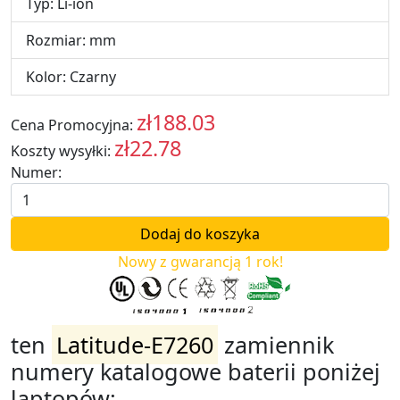
Typ: Li-ion
Rozmiar: mm
Kolor: Czarny
zł188.03
Cena Promocyjna:
PLN
zł22.78
Koszty wysyłki:
PLN
Numer:
Nowy z gwarancją 1 rok!
ten
Latitude-E7260
zamiennik
numery katalogowe baterii poniżej
laptopów: