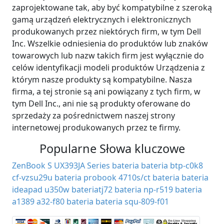
zaprojektowane tak, aby być kompatybilne z szeroką
gamą urządzeń elektrycznych i elektronicznych
produkowanych przez niektórych firm, w tym Dell
Inc. Wszelkie odniesienia do produktów lub znaków
towarowych lub nazw takich firm jest wyłącznie do
celów identyfikacji modeli produktów Urządzenia z
którym nasze produkty są kompatybilne. Nasza
firma, a tej stronie są ani powiązany z tych firm, w
tym Dell Inc., ani nie są produkty oferowane do
sprzedaży za pośrednictwem naszej strony
internetowej produkowanych przez te firmy.
Popularne Słowa kluczowe
ZenBook S UX393JA Series bateria
bateria btp-c0k8
cf-vzsu29u bateria
probook 4710s/ct bateria
bateria
ideapad u350w
bateriatj72
bateria np-r519
bateria
a1389
a32-f80 bateria
bateria squ-809-f01