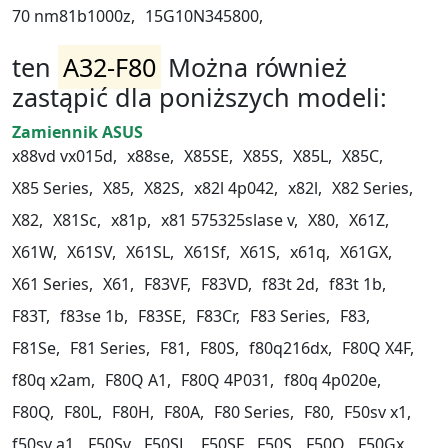
70 nm81b1000z,
15G10N345800,
ten
A32-F80
Można również
zastąpić dla poniższych modeli:
Zamiennik ASUS
x88vd vx015d,
x88se,
X85SE,
X85S,
X85L,
X85C,
X85 Series,
X85,
X82S,
x82l 4p042,
x82l,
X82 Series,
X82,
X81Sc,
x81p,
x81 575325slase v,
X80,
X61Z,
X61W,
X61SV,
X61SL,
X61Sf,
X61S,
x61q,
X61GX,
X61 Series,
X61,
F83VF,
F83VD,
f83t 2d,
f83t 1b,
F83T,
f83se 1b,
F83SE,
F83Cr,
F83 Series,
F83,
F81Se,
F81 Series,
F81,
F80S,
f80q216dx,
F80Q X4F,
f80q x2am,
F80Q A1,
F80Q 4P031,
f80q 4p020e,
F80Q,
F80L,
F80H,
F80A,
F80 Series,
F80,
F50sv x1,
f50sv a1,
F50Sv,
F50SL,
F50SF,
F50S,
F50Q,
F50Gx,