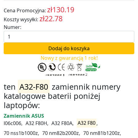
zł130.19
Cena Promocyjna:
PLN
zł22.78
Koszty wysyłki:
PLN
Numer:
Nowy z gwarancją 1 rok!
ten
A32-F80
zamiennik numery
katalogowe baterii poniżej
laptopów:
Zamiennik ASUS
l06c006,
A32 F80H,
A32 F80A,
A32 F80
,
70 nss1b1000z,
70 nm82b2000z,
70 nm81b1200z,