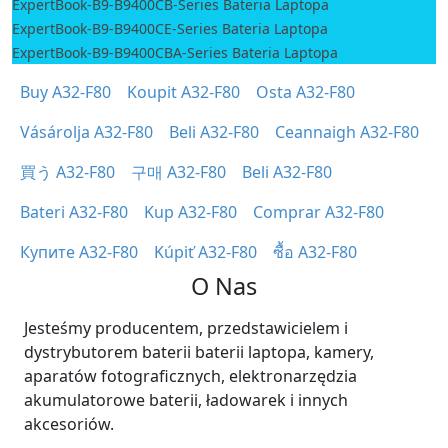
ExpertBook-B9-B9400CB-Series Bateria Laptopa
ExpertBook-B9-B9400CE-Series Bateria Laptopa
ExpertBook-B9-B9400CBA-Series Bateria Laptopa
Buy A32-F80
Koupit A32-F80
Osta A32-F80
Vásárolja A32-F80
Beli A32-F80
Ceannaigh A32-F80
買う A32-F80
구매 A32-F80
Beli A32-F80
Bateri A32-F80
Kup A32-F80
Comprar A32-F80
Купите A32-F80
Kúpiť A32-F80
ซื้อ A32-F80
O Nas
Jesteśmy producentem, przedstawicielem i
dystrybutorem baterii baterii laptopa, kamery,
aparatów fotograficznych, elektronarzędzia
akumulatorowe baterii, ładowarek i innych
akcesoriów.