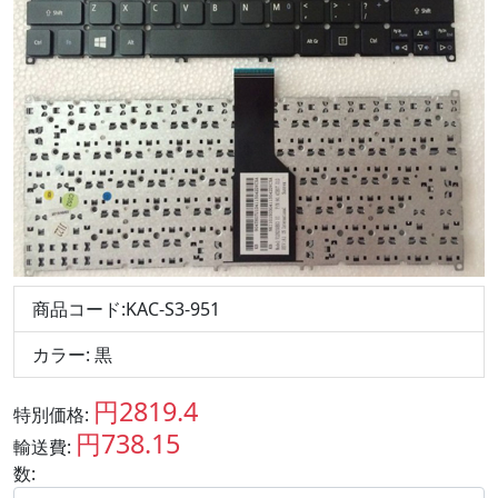
商品コード:KAC-S3-951
カラー: 黒
円2819.4
特別価格:
JPY
円738.15
輸送費:
JPY
数: