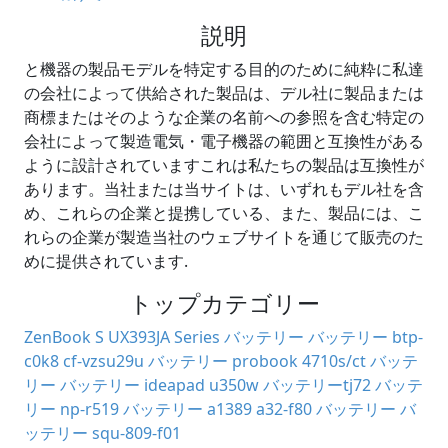
説明
と機器の製品モデルを特定する目的のために純粋に私達
の会社によって供給された製品は、デル社に製品または
商標またはそのような企業の名前への参照を含む特定の
会社によって製造電気・電子機器の範囲と互換性がある
ように設計されていますこれは私たちの製品は互換性が
あります。当社または当サイトは、いずれもデル社を含
め、これらの企業と提携している、また、製品には、こ
れらの企業が製造当社のウェブサイトを通じて販売のた
めに提供されています.
トップカテゴリー
ZenBook S UX393JA Series バッテリー
バッテリー btp-
c0k8
cf-vzsu29u バッテリー
probook 4710s/ct バッテ
リー
バッテリー ideapad u350w
バッテリーtj72
バッテ
リー np-r519
バッテリー a1389
a32-f80 バッテリー
バ
ッテリー squ-809-f01