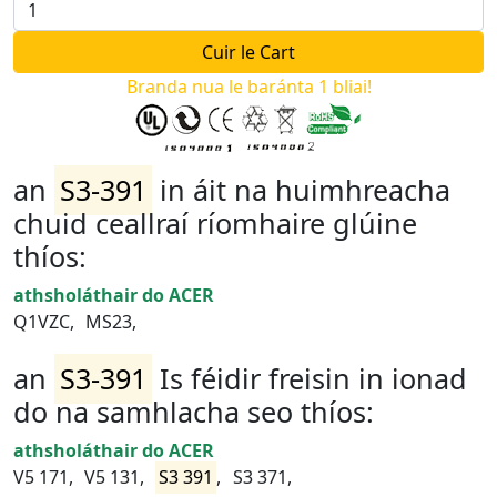
Branda nua le baránta 1 bliai!
an
S3-391
in áit na huimhreacha
chuid ceallraí ríomhaire glúine
thíos:
athsholáthair do ACER
Q1VZC,
MS23,
an
S3-391
Is féidir freisin in ionad
do na samhlacha seo thíos:
athsholáthair do ACER
V5 171,
V5 131,
S3 391
,
S3 371,