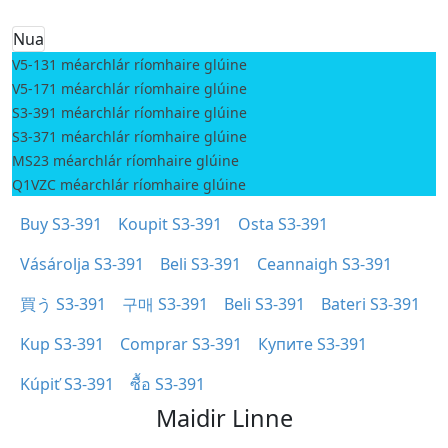
Nua
V5-131 méarchlár ríomhaire glúine
V5-171 méarchlár ríomhaire glúine
S3-391 méarchlár ríomhaire glúine
S3-371 méarchlár ríomhaire glúine
MS23 méarchlár ríomhaire glúine
Q1VZC méarchlár ríomhaire glúine
Buy S3-391
Koupit S3-391
Osta S3-391
Vásárolja S3-391
Beli S3-391
Ceannaigh S3-391
買う S3-391
구매 S3-391
Beli S3-391
Bateri S3-391
Kup S3-391
Comprar S3-391
Купите S3-391
Kúpiť S3-391
ซื้อ S3-391
Maidir Linne