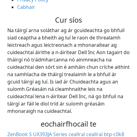
Cabhair
Cur síos
Na táirgí arna soláthar ag ár gcuideachta go bhfuil
siad ceaptha a bheith ag luí le raon de threalamh
leictreach agus leictreonach a mhonaraítear ag
cuideachtaí áirithe a n-áirítear Dell Inc Aon tagairt do
tháirgí nó trádmharcanna nó ainmneacha na
cuideachtaí den sórt sin é amháin chun críche aithint
na samhlacha de tháirgí trealaimh le a bhfuil ár
gcuid táirgí ag luí. Is iad ár Chuideachta agus an
suíomh Gréasáin ná cleamhnaithe leis na
cuideachtaí lena n-áirítear Dell Inc, ná go bhfuil na
táirgí ar fáil le díol tríd ár suíomh gréasáin
mhonaraigh na cuideachtaí.
eochairfhocail te
ZenBook S UX393JA Series ceallraí
ceallraí btp-c0k8