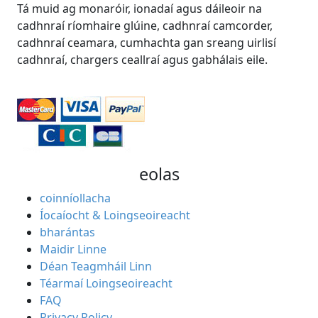
Tá muid ag monaróir, ionadaí agus dáileoir na
cadhnraí ríomhaire glúine, cadhnraí camcorder,
cadhnraí ceamara, cumhachta gan sreang uirlisí
cadhnraí, chargers ceallraí agus gabhálais eile.
eolas
coinníollacha
Íocaíocht & Loingseoireacht
bharántas
Maidir Linne
Déan Teagmháil Linn
Téarmaí Loingseoireacht
FAQ
Privacy Policy