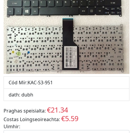
Cód Mír:KAC-S3-951
dath: dubh
€21.34
Praghas speisialta:
EUR
€5.59
Costas Loingseoireachta:
EUR
Uimhir: