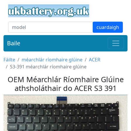
cuardaigh
Baile
Fáilte
méarchlár ríomhaire glúine
ACER
S3-391 méarchlár ríomhaire glúine
OEM Méarchlár Ríomhaire Glúine
athsholáthair do ACER S3 391