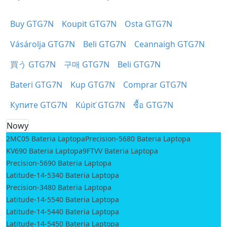
Buy GTG7N
Koupit GTG7N
Osta GTG7N
Vásárolja GTG7N
Beli GTG7N
Ceannaigh GTG7N
買う GTG7N
구매 GTG7N
Beli GTG7N
Bateri GTG7N
Kup GTG7N
Comprar GTG7N
Купите GTG7N
Kúpiť GTG7N
ซื้อ GTG7N
Nowy
2MC05 Bateria Laptopa
Precision-5680 Bateria Laptopa
KV690 Bateria Laptopa
9FTVV Bateria Laptopa
Precision-5690 Bateria Laptopa
Latitude-14-5340 Bateria Laptopa
Precision-3480 Bateria Laptopa
Latitude-14-5540 Bateria Laptopa
Latitude-14-5440 Bateria Laptopa
Latitude-14-5450 Bateria Laptopa