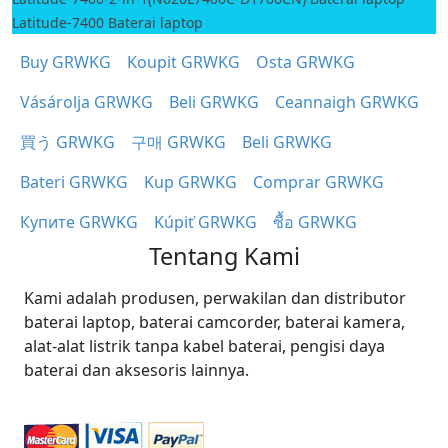
Latitude-7400 Baterai laptop
Buy GRWKG
Koupit GRWKG
Osta GRWKG
Vásárolja GRWKG
Beli GRWKG
Ceannaigh GRWKG
買う GRWKG
구매 GRWKG
Beli GRWKG
Bateri GRWKG
Kup GRWKG
Comprar GRWKG
Купите GRWKG
Kúpiť GRWKG
ซื้อ GRWKG
Tentang Kami
Kami adalah produsen, perwakilan dan distributor
baterai laptop, baterai camcorder, baterai kamera,
alat-alat listrik tanpa kabel baterai, pengisi daya
baterai dan aksesoris lainnya.