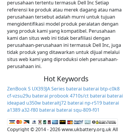
perusahaan tertentu termasuk Dell Inc Setiap
referensi ke produk atau merek dagang atau nama
perusahaan tersebut adalah murni untuk tujuan
mengidentifikasi model produk peralatan dengan
yang produk kami yang kompatibel. Perusahaan
kami dan situs web ini tidak berafiliasi dengan
perusahaan-perusahaan ini termasuk Dell Inc, juga
tidak produk yang ditawarkan untuk dijual melalui
situs web kami yang diproduksi oleh perusahaan-
perusahaan ini.
Hot Keywords
ZenBook S UX393JA Series baterai
baterai btp-c0k8
cf-vzsu29u baterai
probook 4710s/ct baterai
baterai
ideapad u350w
bateraitj72
baterai np-r519
baterai
a1389
a32-f80 baterai
baterai squ-809-f01
Copyright © 2014 - 2026 www.ukbattery.org.uk All